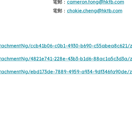
電郵：
cameron.tong@hktb.com
電郵：
chokie.cheng@hktb.com
tachmentNg/ccb41b06-c0b1-4930-b690-c55abea8c621/
tachmentNg/4821e741-228e-43b3-b1d6-88ac1a5c3d3a/
tachmentNg/ebd173de-7889-4959-a934-9df346fa90de/