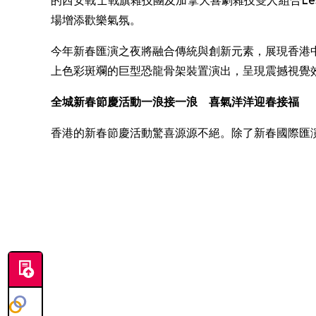
的西安戰士戰旗雜技團及加拿大喜劇雜技雙人組合Les Vi
場增添歡樂氣氛。
今年新春匯演之夜將融合傳統與創新元素，展現香港中
上色彩斑斕的巨型恐龍骨架裝置演出，呈現震撼視覺
全城新春節慶活動一浪接一浪 喜氣洋洋迎春接福
香港的新春節慶活動驚喜源源不絕。除了新春國際匯