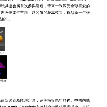
牌玩具協會將首次參與巡遊，帶來一眾深受全球喜愛的
賽馬會則呼應馬年主題，以閃耀的花車裝置，祝願新一年好
曆新年。
以發光駿馬造型裝置為匯演定調，完美捕捉馬年精神。中國內地