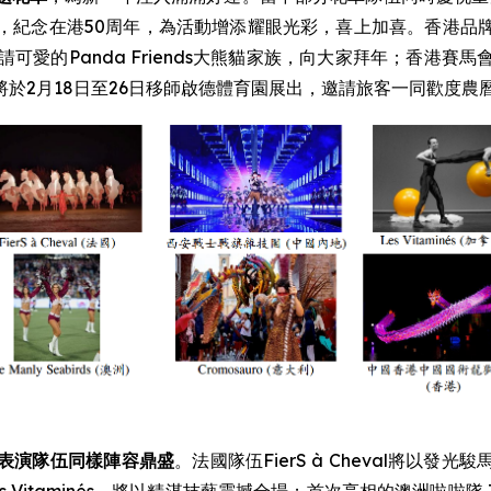
，紀念在港50周年，為活動增添耀眼光彩，喜上加喜。香港品
可愛的Panda Friends大熊貓家族，向大家拜年；香港
於2月18日至26日移師啟德體育園展出，邀請旅客一同歡度農
表演隊伍同樣陣容鼎盛
。法國隊伍FierS à Cheval將