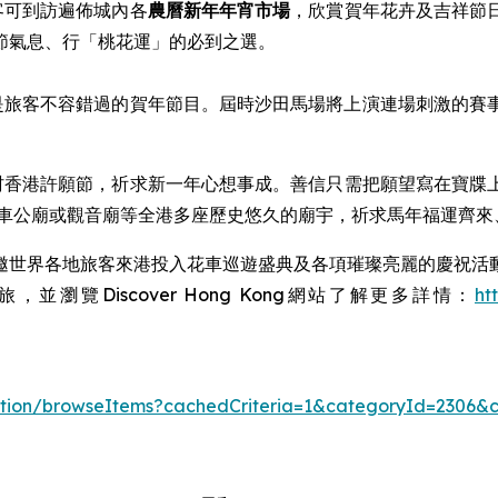
客可到訪遍佈城內各
農曆新年
年宵市場
，欣賞賀年花卉及吉祥節
節氣息、行「桃花運」的必到之選。
是旅客不容錯過的賀年節目。屆時沙田馬場將上演連場刺激的賽
林村香港許願節，祈求新一年心想事成。善信只需把願望寫在寶
、車公廟或觀音廟等全港多座歷史悠久的廟宇，祈求馬年福運齊來
邀世界各地旅客來港投入花車巡遊盛典及各項璀璨亮麗的慶祝活
覽Discover Hong Kong網站了解更多詳情：
ht
/action/browseItems?cachedCriteria=1&categoryId=2306