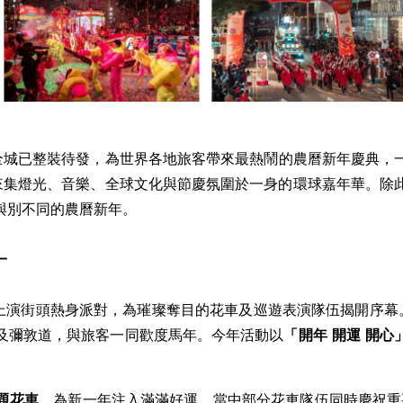
IRE) -- 香港全城已整裝待發，為世界各地旅客帶來最熱鬧的農曆新年慶
帶來集燈光、音樂、全球文化與節慶氛圍於一身的環球嘉年華。除
與別不同的農曆新年。
一
上演街頭熱身派對，為璀璨奪目的花車及巡遊表演隊伍揭開序幕
及彌敦道，與旅客一同歡度馬年。今年活動以
「開年
開運 開心
題花車
，為新一年注入滿滿好運。當中部分花車隊伍同時慶祝重