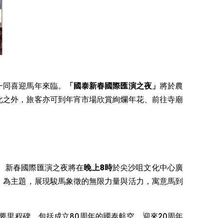
典，一同喜迎馬年來臨。
「國泰新春國際匯演之夜」
將於農
此之外，旅客亦可到年宵市場欣賞絢爛年花、前往寺廟
。新春國際匯演之夜將在
晚上8時
於尖沙咀文化中心廣
」
為主題，展現駿馬象徵的無限力量與活力，寓意馬到
要里程碑，包括成立80周年的國泰航空、迎來20周年