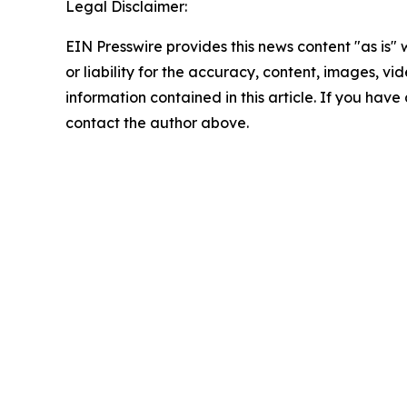
Legal Disclaimer:
EIN Presswire provides this news content "as is"
or liability for the accuracy, content, images, vide
information contained in this article. If you have 
contact the author above.