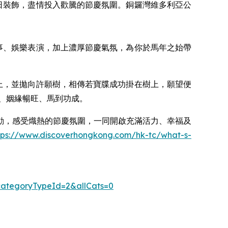
日裝飾，盡情投入歡騰的節慶氛圍。銅鑼灣維多利亞公
事、娛樂表演，加上濃厚節慶氣氛，為你於馬年之始帶
牒上，並拋向許願樹，相傳若寶牒成功掛在樹上，願望便
、姻緣暢旺、馬到功成。
動，感受熾熱的節慶氛圍，一同開啟充滿活力、幸福及
tps://www.discoverhongkong.com/hk-tc/what-s-
&categoryTypeId=2&allCats=0