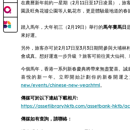
在農曆新年前約一星期（2月11日至17日凌晨），旅
園及旺角花墟公園等人氣花市，更是體驗最地道的春
踏入馬年，大年初三（2月19日）舉行的
馬年賽馬日
來好運。
另外，旅客亦可於2月17日至3月3日期間參與大埔
會成真。想好運進一步升級 ？旅客可前往黃大仙祠
今個馬年，香港一系列新春慶典將帶來無盡驚喜。誠
喜悅的新一年。立即開始計劃你的新春開運之旅，並瀏
new/events/chinese-new-year.html
。
傳媒可於以下連結下載相片:
https://assetlibrary.hktb.com/assetbank-hktb
傳媒如有查詢，請聯絡：