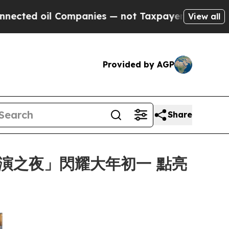
Companies — not Taxpayers — the Chance to Cash 
View all
Provided by AGP
Share
匯演之夜」閃耀大年初一 點亮