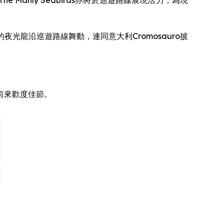
 Manly Seabirds亦將於巡遊路線展現活力，為現
龍沿巡遊路線舞動，連同意大利Cromosauro披
前來歡度佳節。