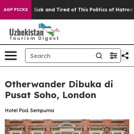
 Are Sick and Tired of This Politics of Hatred”
The Sto
AGP PICKS
Otherwander Dibuka di
Pusat Soho, London
Hotel Pod. Sempurna