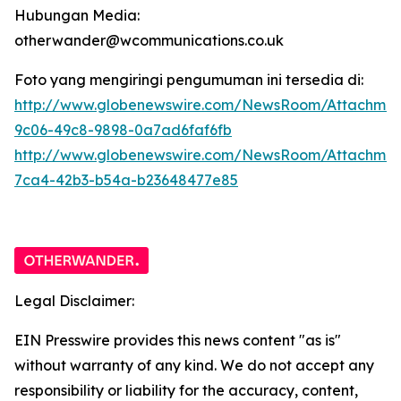
Hubungan Media:
otherwander@wcommunications.co.uk
Foto yang mengiringi pengumuman ini tersedia di:
http://www.globenewswire.com/NewsRoom/Attachmen
9c06-49c8-9898-0a7ad6faf6fb
http://www.globenewswire.com/NewsRoom/Attachme
7ca4-42b3-b54a-b23648477e85
Legal Disclaimer:
EIN Presswire provides this news content "as is"
without warranty of any kind. We do not accept any
responsibility or liability for the accuracy, content,